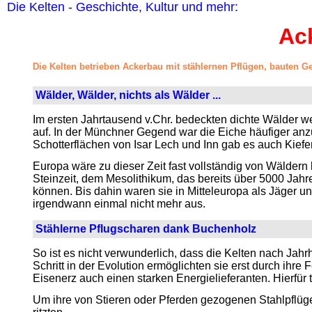
Die Kelten - Geschichte, Kultur und mehr:
Ac
Die Kelten betrieben Ackerbau mit stählernen Pflügen, bauten G
Wälder, Wälder, nichts als Wälder ...
Im ersten Jahrtausend v.Chr. bedeckten dichte Wälder w
auf. In der Münchner Gegend war die Eiche häufiger anz
Schotterflächen von Isar Lech und Inn gab es auch Kiefe
Europa wäre zu dieser Zeit fast vollständig von Wälder
Steinzeit, dem Mesolithikum, das bereits über 5000 Ja
können. Bis dahin waren sie in Mitteleuropa als Jäger un
irgendwann einmal nicht mehr aus.
Stählerne Pflugscharen dank Buchenholz
So ist es nicht verwunderlich, dass die Kelten nach Jahrh
Schritt in der Evolution ermöglichten sie erst durch ih
Eisenerz auch einen starken Energielieferanten. Hierfü
Um ihre von Stieren oder Pferden gezogenen Stahlpflüge