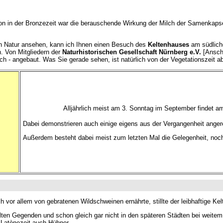
on in der Bronzezeit war die berauschende Wirkung der Milch der Samenkapsel
ien Natur ansehen, kann ich Ihnen einen Besuch des
Keltenhauses
am südlich
. Von Mitgliedern der
Naturhistorischen Gesellschaft Nürnberg e.V.
[Anschr
 - angebaut. Was Sie gerade sehen, ist natürlich von der Vegetationszeit ab
Alljährlich meist am 3. Sonntag im September findet a
Dabei demonstrieren auch einige eigens aus der Vergangenheit angere
Außerdem besteht dabei meist zum letzten Mal die Gelegenheit, noc
h vor allem von gebratenen Wildschweinen ernährte, stillte der leibhaftige Ke
elten Gegenden und schon gleich gar nicht in den späteren Städten bei weite
 Latènezeit auch Hühner.