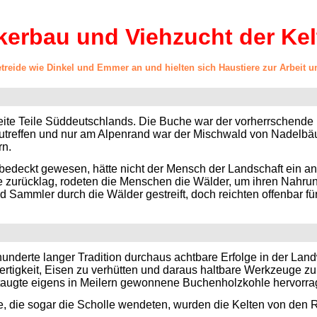
kerbau und Viehzucht der Kel
etreide wie Dinkel und Emmer an und hielten sich Haustiere zur Arbeit 
eite Teile Süddeutschlands. Die Buche war der vorherrschende
utreffen und nur am Alpenrand war der Mischwald von Nadelbäu
rn.
n bedeckt gewesen, hätte nicht der Mensch der Landschaft ein a
hre zurücklag, rodeten die Menschen die Wälder, um ihren Nahr
d Sammler durch die Wälder gestreift, doch reichten offenbar f
underte langer Tradition durchaus achtbare Erfolge in der Landw
re Fertigkeit, Eisen zu verhütten und daraus haltbare Werkzeug
r taugte eigens in Meilern gewonnene Buchenholzkohle hervorra
, die sogar die Scholle wendeten, wurden die Kelten von den 