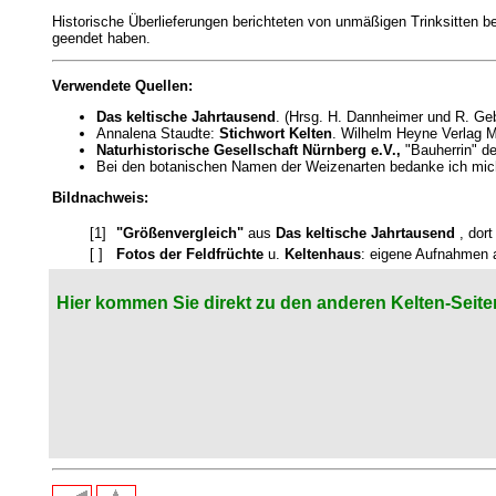
Historische Überlieferungen berichteten von unmäßigen Trinksitten 
geendet haben.
Verwendete Quellen:
Das keltische Jahrtausend
. (Hrsg. H. Dannheimer und R. G
Annalena Staudte:
Stichwort Kelten
. Wilhelm Heyne Verlag 
Naturhistorische Gesellschaft Nürnberg e.V.,
"Bauherrin" d
Bei den botanischen Namen der Weizenarten bedanke ich mich 
Bildnachweis:
[1]
"Größenvergleich"
aus
Das keltische Jahrtausend
, dor
[ ]
Fotos der Feldfrüchte
u.
Keltenhaus
: eigene Aufnahmen 
Hier kommen Sie direkt zu den anderen Kelten-Seite