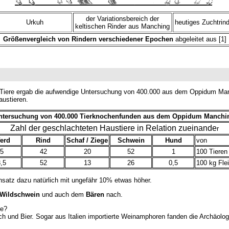
der Variationsbereich der
Urkuh
heutiges Zuchtrin
keltischen Rinder aus Manching
Größenvergleich von Rindern verschiedener Epochen
abgeleitet aus [1]
 Tiere ergab die aufwendige Untersuchung von 400.000 aus dem Oppidum Man
ustieren.
ntersuchung von 400.000 Tierknochenfunden aus dem Oppidum Manchi
Zahl der geschlachteten Haustiere in Relation zueinande
r
erd
Rind
Schaf / Ziege
Schwein
Hund
von
5
42
20
52
1
100 Tieren
,5
52
13
26
0,5
100 kg Fle
ensatz dazu natürlich mit ungefähr 10% etwas höher.
Wildschwein
und auch dem
Bären
nach.
te?
ch und Bier. Sogar aus Italien importierte Weinamphoren fanden die Archäolo