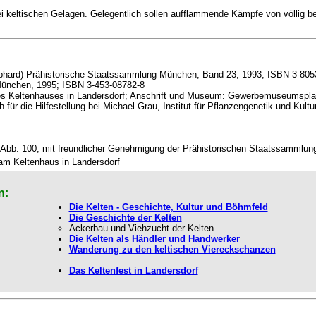
bei keltischen Gelagen. Gelegentlich sollen aufflammende Kämpfe von völlig 
ebhard) Prähistorische Staatssammlung München, Band 23, 1993; ISBN 3-805
München, 1995; ISBN 3-453-08782-8
es Keltenhauses in Landersdorf; Anschrift und Museum: Gewerbemuseumsplatz 
für die Hilfestellung bei
Michael Grau, Institut für Pflanzengenetik und Kult
t Abb. 100; mit freundlicher Genehmigung der Prähistorischen Staatssammlu
am Keltenhaus in Landersdorf
n:
Die Kelten - Geschichte, Kultur und Böhmfeld
Die Geschichte der Kelten
Ackerbau und Viehzucht der Kelten
Die Kelten als Händler und Handwerker
Wanderung zu den keltischen Viereckschanzen
Das Keltenfest in Landersdorf