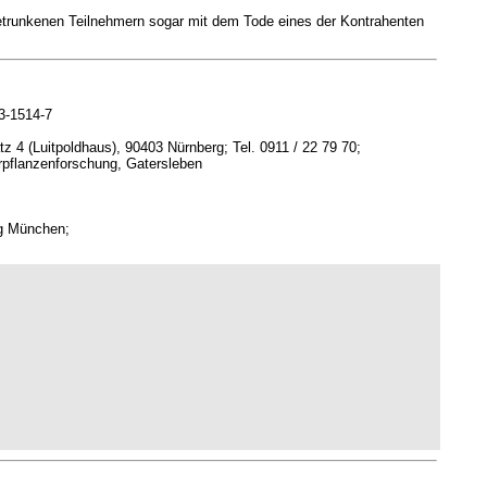
betrunkenen Teilnehmern sogar mit dem Tode eines der Kontrahenten
3-1514-7
4 (Luitpoldhaus), 90403 Nürnberg; Tel. 0911 / 22 79 70;
urpflanzenforschung, Gatersleben
ng München;