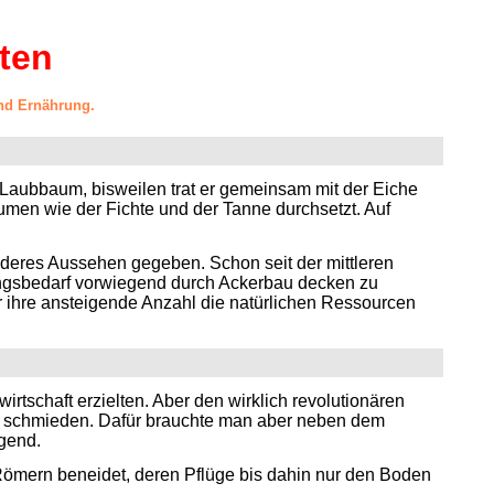
ten
und Ernährung.
 Laubbaum, bisweilen trat er gemeinsam mit der Eiche
men wie der Fichte und der Tanne durchsetzt. Auf
nderes Aussehen gegeben. Schon seit der mittleren
ungsbedarf vorwiegend durch Ackerbau decken zu
ür ihre ansteigende Anzahl die natürlichen Ressourcen
irtschaft erzielten. Aber den wirklich revolutionären
e zu schmieden. Dafür brauchte man aber neben dem
gend.
Römern beneidet, deren Pflüge bis dahin nur den Boden