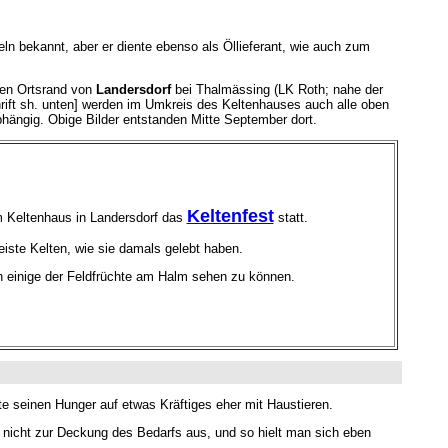
n bekannt, aber er diente ebenso als Öllieferant, wie auch zum
en Ortsrand von
Landersdorf
bei Thalmässing (LK Roth; nahe der
ift sh. unten]
werden im Umkreis des Keltenhauses auch alle oben
hängig. Obige Bilder entstanden Mitte September dort.
Keltenfest
m Keltenhaus in Landersdorf das
statt.
iste Kelten, wie sie damals gelebt haben.
h einige der Feldfrüchte am Halm sehen zu können.
lte seinen Hunger auf etwas Kräftiges eher mit Haustieren.
m nicht zur Deckung des Bedarfs aus, und so hielt man sich eben