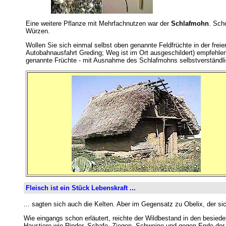
Eine weitere Pflanze mit Mehrfachnutzen war der
Schlafmohn
. Sch
Würzen.
Wollen Sie sich einmal selbst oben genannte Feldfrüchte in der fre
Autobahnausfahrt Greding; Weg ist im Ort ausgeschildert) empfehlen
genannte Früchte - mit Ausnahme des Schlafmohns selbstverständlich
Fleisch ist ein Stück Lebenskraft ...
... sagten sich auch die Kelten. Aber im Gegensatz zu Obelix, der sic
Wie eingangs schon erläutert, reichte der Wildbestand in den besied
Haustiere wie Rinder, Schafe, Ziegen, Schweine und gegen Ende der